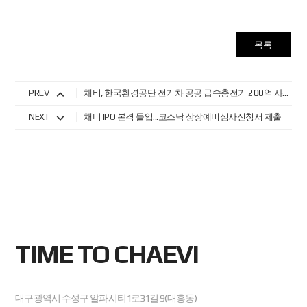
목록
PREV
채비, 한국환경공단 전기차 공공 급속충전기 200억 사업 수주
NEXT
채비 IPO 본격 돌입...코스닥 상장예비심사신청서 제출
TIME TO CHAEVI
대구광역시 수성구 알파시티1로31길 9(대흥동)