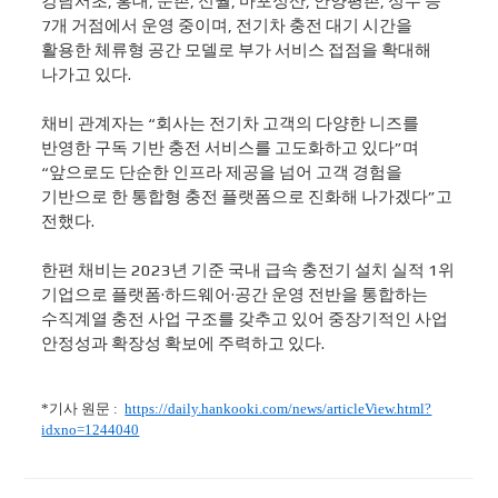
강남서초
,
홍대
,
둔촌
,
신월
,
마포성산
,
안양평촌
,
성수 등
7
개 거점에서 운영 중이며
,
전기차 충전 대기 시간을
활용한 체류형 공간 모델로 부가 서비스 접점을 확대해
나가고 있다
.
채비 관계자는
“
회사는 전기차 고객의 다양한 니즈를
반영한 구독 기반 충전 서비스를 고도화하고 있다
”
며
“
앞으로도 단순한 인프라 제공을 넘어 고객 경험을
기반으로 한 통합형 충전 플랫폼으로 진화해 나가겠다
”
고
전했다
.
한편 채비는
2023
년 기준 국내 급속 충전기 설치 실적
1
위
기업으로 플랫폼
·
하드웨어
·
공간 운영 전반을 통합하는
수직계열 충전 사업 구조를 갖추고 있어 중장기적인 사업
안정성과 확장성 확보에 주력하고 있다
.
*기사 원문 :
https://daily.hankooki.com/news/articleView.html?
idxno=1244040