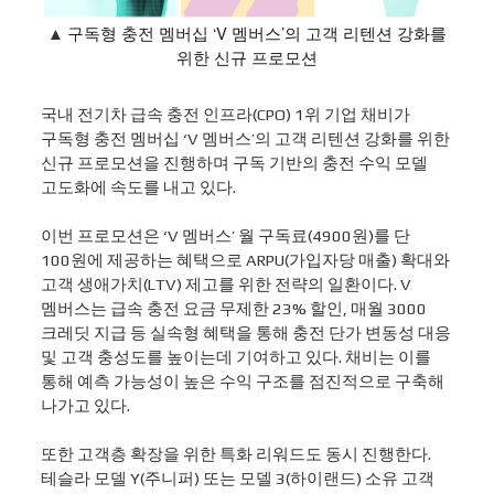
구독형 충전 멤버십 ‘V 멤버스’의 고객 리텐션 강화를
▲
위한 신규 프로모션
국내 전기차 급속 충전 인프라
(CPO) 1
위 기업 채비가
구독형 충전 멤버십
‘V
멤버스
’
의 고객 리텐션 강화를 위한
신규 프로모션을 진행하며 구독 기반의 충전 수익 모델
고도화에 속도를 내고 있다
.
이번 프로모션은
‘V
멤버스
’
월 구독료
(4900
원
)
를 단
100
원에 제공하는 혜택으로
ARPU(
가입자당 매출
)
확대와
고객 생애가치
(LTV)
제고를 위한 전략의 일환이다
. V
멤버스는 급속 충전 요금 무제한
23%
할인
,
매월
3000
크레딧 지급 등 실속형 혜택을 통해 충전 단가 변동성 대응
및 고객 충성도를 높이는데 기여하고 있다
.
채비는 이를
통해 예측 가능성이 높은 수익 구조를 점진적으로 구축해
나가고 있다
.
또한 고객층 확장을 위한 특화 리워드도 동시 진행한다
.
테슬라 모델
Y(
주니퍼
)
또는 모델
3(
하이랜드
)
소유 고객