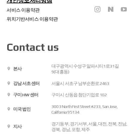
개인정보처리방침
서비스 이용약관
위치기반서비스 이용약관
Contact us
대구광역시 수성구 알파시티1로31길
본사
9(대흥동)
강남 서초 센터
서울시 서초구 남부순환로 2463
구미 HW 센터
구미시 산동읍 첨단기업로 102
3003 North First Street #233, San Jose,
미국 법인
California 95134
경기동부, 경기서부, 서울, 대전, 전북, 전남,
지사
경북, 경남, 포항, 제주