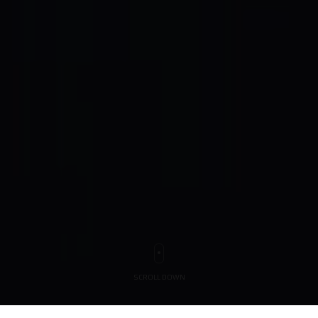
S
C
R
O
L
L
D
O
W
N