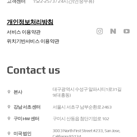
고객센터
1522-2573 / 24시간(연중무휴)
개인정보처리방침
서비스 이용약관
위치기반서비스 이용약관
Contact us
대구광역시 수성구 알파시티1로31길
본사
9(대흥동)
강남 서초 센터
서울시 서초구 남부순환로 2463
구미 HW 센터
구미시 산동읍 첨단기업로 102
3003 North First Street #233, San Jose,
미국 법인
California 95134