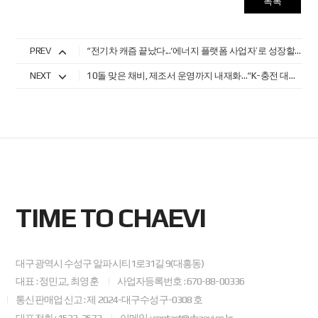
목록
PREV
“전기차 캐즘 끝났다...‘에너지 플랫폼 사업자’로 성장할 것”
NEXT
10돌 맞은 채비, 제조서 운영까지 내재화…“K-충전 대표 기업으로 도약”
TIME TO CHAEVI
대구광역시 수성구 알파시티1로31길 9(대흥동)
대표 : 정민교, 최영훈
사업자등록번호 : 670-88-00336
통신판매업 신고 : 제 2024-대구수성구-0308 호
대표전화 : 1522-2573
이메일 : contact@chaevi.co.kr