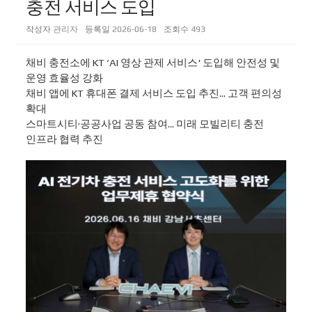
충전 서비스 도입
작성자
관리자
등록일
2026-06-18
조회수
493
채비 충전소에 KT ‘AI 영상 관제 서비스' 도입해 안전성 및
운영 효율성 강화
채비 앱에 KT 휴대폰 결제 서비스 도입 추진… 고객 편의성
확대
스마트시티·공공사업 공동 참여… 미래 모빌리티 충전
인프라 협력 추진