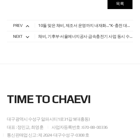
목록
PREV
10돌 맞은 채비, 제조서 운영까지 내재화…“K-충전 대표 기업으로 도약”
NEXT
채비, 기후부·서울에너지공사 급속충전기 사업 동시 수주
TIME TO CHAEVI
대구광역시 수성구 알파시티1로31길 9(대흥동)
대표 : 정민교, 최영훈
사업자등록번호 : 670-88-00336
통신판매업 신고 : 제 2024-대구수성구-0308 호