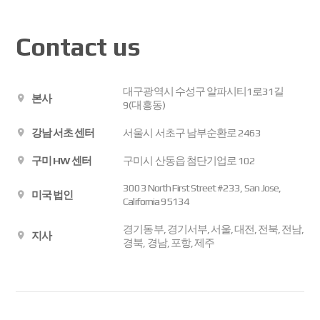
Contact us
대구광역시 수성구 알파시티1로31길
본사
9(대흥동)
강남 서초 센터
서울시 서초구 남부순환로 2463
구미 HW 센터
구미시 산동읍 첨단기업로 102
3003 North First Street #233, San Jose,
미국 법인
California 95134
경기동부, 경기서부, 서울, 대전, 전북, 전남,
지사
경북, 경남, 포항, 제주