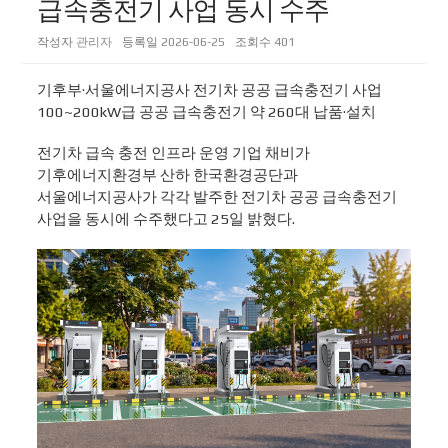
급속충전기 사업 동시 수주
작성자
관리자
등록일
2026-06-25
조회수
401
기후부·서울에너지공사 전기차 공공 급속충전기 사업
100~200kW급 공공 급속충전기 약 260대 납품·설치
전기차 급속 충전 인프라 운영 기업 채비가
기후에너지환경부 산하 한국환경공단과
서울에너지공사가 각각 발주한 전기차 공공 급속충전기
사업을 동시에 수주했다고 25일 밝혔다.