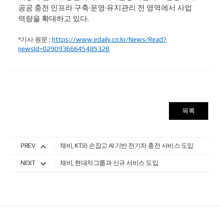
공공 충전 인프라 구축·운영·유지관리 전 영역에서 사업
역량을 확대하고 있다.
*기사 원문 :
https://www.edaily.co.kr/News/Read?
newsId=02909366645485328
목록
PREV
채비, KT와 손잡고 AI 기반 전기차 충전 서비스 도입
NEXT
채비, 현대차그룹과 신규 서비스 도입