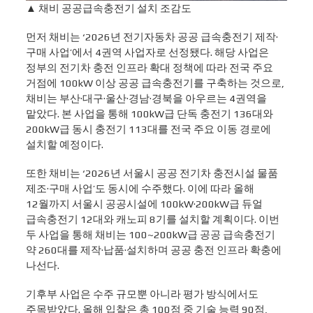
▲
채비 공공급속충전기 설치 조감도
먼저 채비는 ‘2026년 전기자동차 공공 급속충전기 제작·
구매 사업’에서 4권역 사업자로 선정됐다. 해당 사업은
정부의 전기차 충전 인프라 확대 정책에 따라 전국 주요
거점에 100kW 이상 공공 급속충전기를 구축하는 것으로,
채비는 부산·대구·울산·경남·경북을 아우르는 4권역을
맡았다. 본 사업을 통해 100kW급 단독 충전기 136대와
200kW급 동시 충전기 113대를 전국 주요 이동 경로에
설치할 예정이다.
또한 채비는 ‘2026년 서울시 공공 전기차 충전시설 물품
제조·구매 사업’도 동시에 수주했다. 이에 따라 올해
12월까지 서울시 공공시설에 100kW·200kW급 듀얼
급속충전기 12대와 캐노피 8기를 설치할 계획이다. 이번
두 사업을 통해 채비는 100~200kW급 공공 급속충전기
약 260대를 제작·납품·설치하며 공공 충전 인프라 확충에
나선다.
기후부 사업은 수주 규모뿐 아니라 평가 방식에서도
주목받았다. 올해 입찰은 총 100점 중 기술 능력 90점,