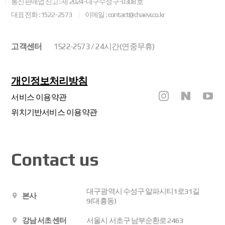
통신판매업 신고 : 제 2024-대구수성구-0308 호
대표전화 : 1522-2573
이메일 : contact@chaevi.co.kr
고객센터
1522-2573 / 24시간(연중무휴)
개인정보처리방침
서비스 이용약관
위치기반서비스 이용약관
Contact us
대구광역시 수성구 알파시티1로31길
본사
9(대흥동)
강남 서초 센터
서울시 서초구 남부순환로 2463